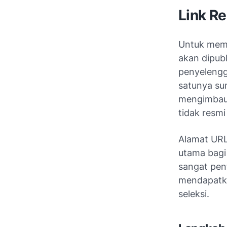
Link R
Untuk mema
akan dipubl
penyelengg
satunya sum
mengimbau p
tidak resm
Alamat URL
utama bagi 
sangat pen
mendapatka
seleksi.