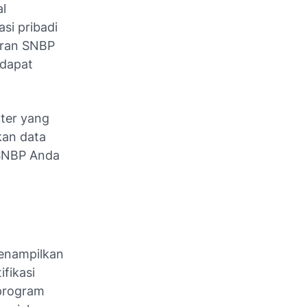
l
si pribadi
aran SNBP
 dapat
kter yang
kan data
 SNBP Anda
menampilkan
ifikasi
 program