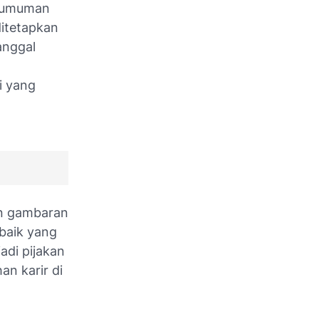
ngumuman
ditetapkan
tanggal
i yang
an gambaran
 baik yang
adi pijakan
an karir di