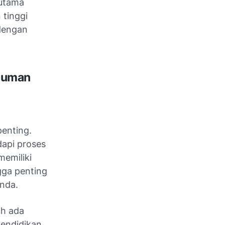
 utama
 tinggi
 dengan
umuman
enting.
dapi proses
memiliki
gga penting
Anda.
ih ada
pendidikan