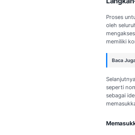
Langkah
Proses unt
oleh selur
mengakses 
memiliki ko
Baca Juga
Selanjutny
seperti nom
sebagai ide
memasukkan
Memasukka