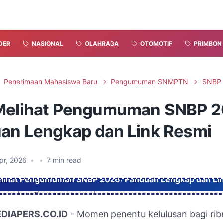
DER
NASIONAL
OLAHRAGA
OTOMOTIF
PRIMBON
Penerimaan Mahasiswa Baru
Pengumuman SNMPTN
SNBP
Melihat Pengumuman SNBP 2
an Lengkap dan Link Resmi
pr, 2026
•
•
7
min read
lihat Pengumuman SNBP 2026: Panduan Lengkap dan Li
DIAPERS.CO.ID
- Momen penentu kelulusan bagi rib