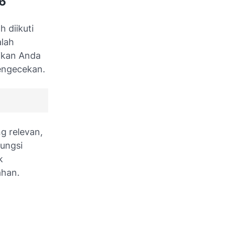
6
 diikuti
alah
tikan Anda
pengecekan.
g relevan,
fungsi
k
ahan.