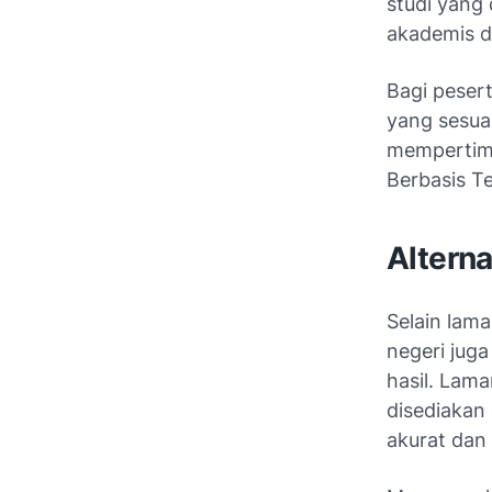
studi yang 
akademis di
Bagi pesert
yang sesua
mempertimba
Berbasis Te
Altern
Selain lam
negeri juga
hasil. Lam
disediakan 
akurat dan