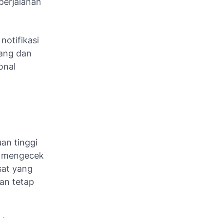
perjalanan
notifikasi
nang dan
onal
an tinggi
uk mengecek
sat yang
kan tetap