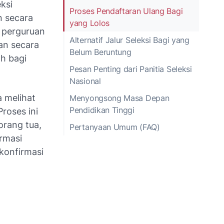
ksi
Proses Pendaftaran Ulang Bagi
n secara
yang Lolos
i perguruan
Alternatif Jalur Seleksi Bagi yang
an secara
Belum Beruntung
h bagi
Pesan Penting dari Panitia Seleksi
Nasional
a melihat
Menyongsong Masa Depan
Pendidikan Tinggi
roses ini
orang tua,
Pertanyaan Umum (FAQ)
ormasi
konfirmasi