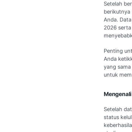
Setelah be
berikutnya 
Anda. Data
2026 serta
menyebabka
Penting un
Anda ketik
yang sama 
untuk memas
Mengenali 
Setelah dat
status kelu
keberhasil