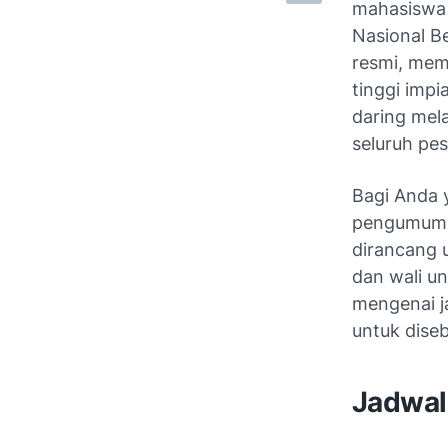
mahasiswa d
Nasional B
resmi, mem
tinggi imp
daring mel
seluruh pes
Bagi Anda 
pengumuman
dirancang 
dan wali u
mengenai j
untuk dise
Jadwa