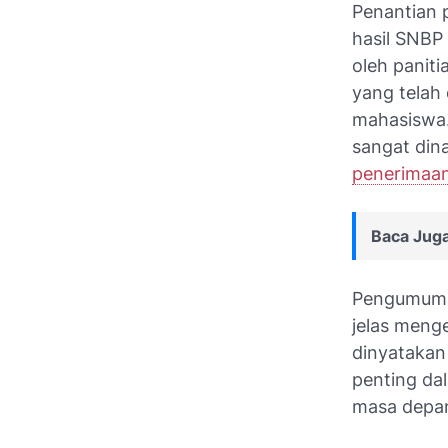
Penantian 
hasil SNBP
oleh paniti
yang telah
mahasiswa.
sangat dina
penerimaa
Baca Juga
Pengumuman
jelas meng
dinyatakan 
penting dal
masa depa