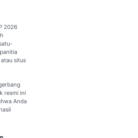
P 2026
eh
satu-
panitia
atau situs
gerbang
 resmi ini
bahwa Anda
asil