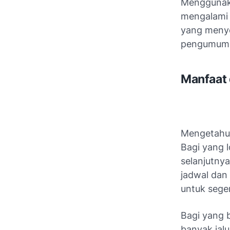
Menggunakan
mengalami l
yang menye
pengumuma
Manfaat
Mengetahui
Bagi yang 
selanjutnya
jadwal dan
untuk seger
Bagi yang b
banyak jalu