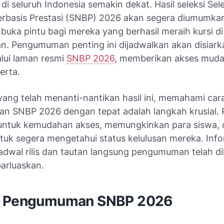
i seluruh Indonesia semakin dekat. Hasil seleksi Sele
erbasis Prestasi (SNBP) 2026 akan segera diumumka
buka pintu bagi mereka yang berhasil meraih kursi d
ian. Pengumuman penting ini dijadwalkan akan disiark
alui laman resmi
SNBP 2026
, memberikan akses muda
erta.
yang telah menanti-nantikan hasil ini, memahami car
 SNBP 2026 dengan tepat adalah langkah krusial. P
untuk kemudahan akses, memungkinkan para siswa, 
ntuk segera mengetahui status kelulusan mereka. Inf
adwal rilis dan tautan langsung pengumuman telah di
barluaskan.
l Pengumuman SNBP 2026