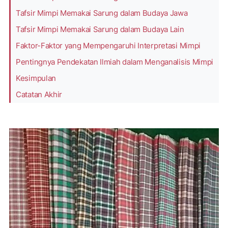
Tafsir Mimpi Memakai Sarung dalam Budaya Jawa
Tafsir Mimpi Memakai Sarung dalam Budaya Lain
Faktor-Faktor yang Mempengaruhi Interpretasi Mimpi
Pentingnya Pendekatan Ilmiah dalam Menganalisis Mimpi
Kesimpulan
Catatan Akhir