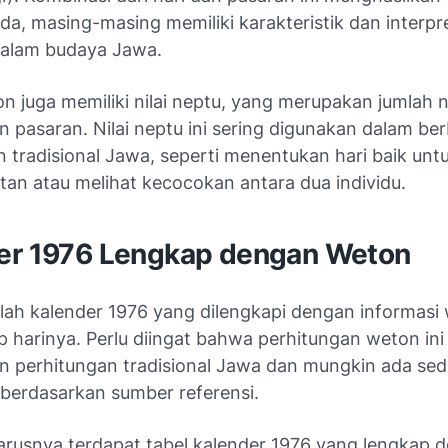
a, masing-masing memiliki karakteristik dan interpr
 dalam budaya Jawa.
n juga memiliki nilai neptu, yang merupakan jumlah n
an pasaran. Nilai neptu ini sering digunakan dalam be
n tradisional Jawa, seperti menentukan hari baik unt
tan atau melihat kecocokan antara dua individu.
er 1976 Lengkap dengan Weton
alah kalender 1976 yang dilengkapi dengan informasi
p harinya. Perlu diingat bahwa perhitungan weton ini
n perhitungan tradisional Jawa dan mungkin ada sedi
berdasarkan sumber referensi.
eharusnya terdapat tabel kalender 1976 yang lengkap 