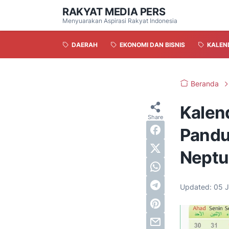
RAKYAT MEDIA PERS
Menyuarakan Aspirasi Rakyat Indonesia
DAERAH
EKONOMI DAN BISNIS
KALEN
Beranda
Kalen
Pandu
Neptu
Updated:
05 J