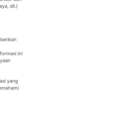
a, dll.)
berikan
ormasi ini
ayaan
tasi yang
 memahami