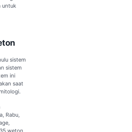
a untuk
eton
ulu sistem
n sistem
tem ini
akan saat
itologi.
m
a, Rabu,
age,
n 35 weton