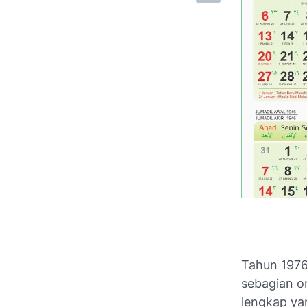
Tahun 1976
sebagian o
lengkap ya