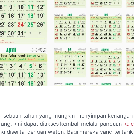
, sebuah tahun yang mungkin menyimpan kenangan 
rang, kini dapat diakses kembali melalui panduan
kal
ng disertai dengan weton. Bagi mereka yang tertari