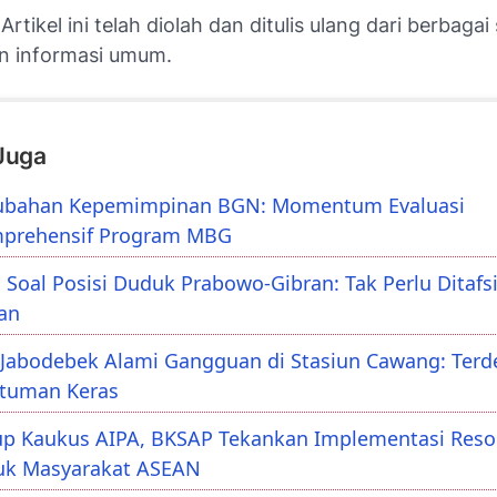
 Artikel ini telah diolah dan ditulis ulang dari berbaga
an informasi umum.
Juga
ubahan Kepemimpinan BGN: Momentum Evaluasi
prehensif Program MBG
Soal Posisi Duduk Prabowo-Gibran: Tak Perlu Ditafsir
an
 Jabodebek Alami Gangguan di Stasiun Cawang: Terd
tuman Keras
up Kaukus AIPA, BKSAP Tekankan Implementasi Reso
uk Masyarakat ASEAN