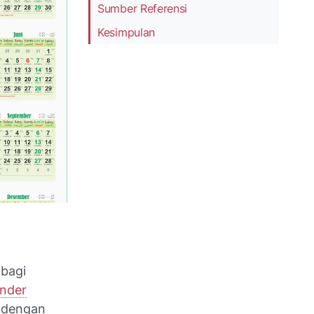
Sumber Referensi
Kesimpulan
bagi
ender
k dengan