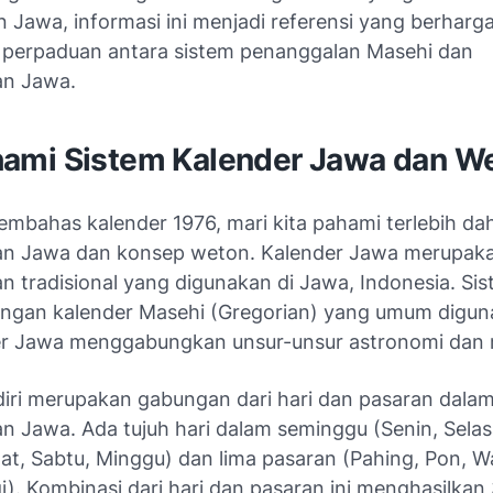
 Jawa, informasi ini menjadi referensi yang berharg
erpaduan antara sistem penanggalan Masehi dan
an Jawa.
mi Sistem Kalender Jawa dan W
mbahas kalender 1976, mari kita pahami terlebih dah
n Jawa dan konsep weton. Kalender Jawa merupaka
 tradisional yang digunakan di Jawa, Indonesia. Sis
ngan kalender Masehi (Gregorian) yang umum digun
der Jawa menggabungkan unsur-unsur astronomi dan m
iri merupakan gabungan dari hari dan pasaran dala
n Jawa. Ada tujuh hari dalam seminggu (Senin, Selas
at, Sabtu, Minggu) dan lima pasaran (Pahing, Pon, W
i). Kombinasi dari hari dan pasaran ini menghasilka