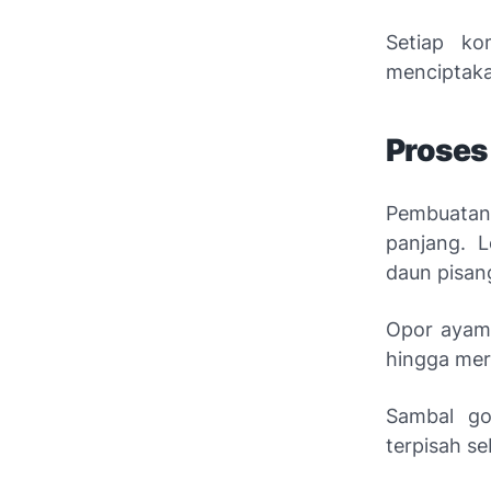
Setiap ko
menciptaka
Proses
Pembuatan
panjang. 
daun pisan
Opor ayam
hingga me
Sambal go
terpisah s