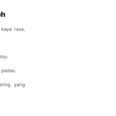
eh
kaya rasa,
mbu.
 pedas.
ering yang