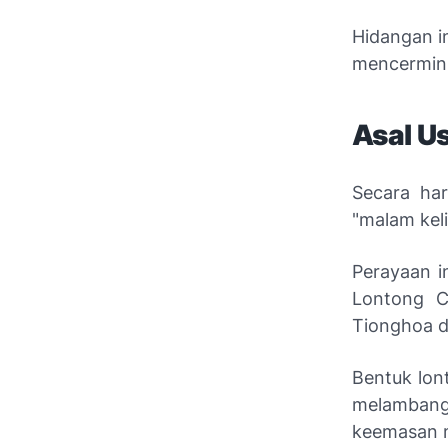
Hidangan i
mencermink
Asal U
Secara har
"malam kel
Perayaan i
Lontong C
Tionghoa 
Bentuk lon
melamban
keemasan 