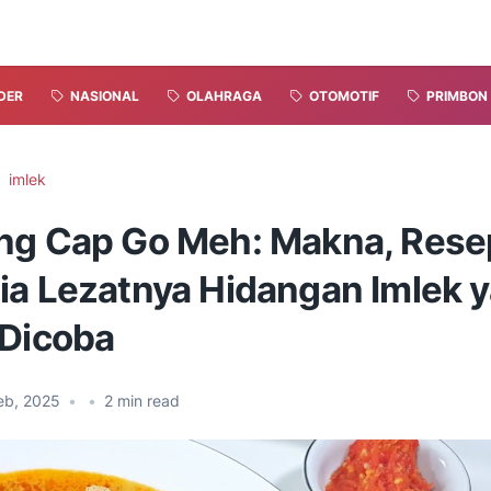
DER
NASIONAL
OLAHRAGA
OTOMOTIF
PRIMBON
imlek
ng Cap Go Meh: Makna, Rese
ia Lezatnya Hidangan Imlek 
 Dicoba
eb, 2025
•
•
2
min read