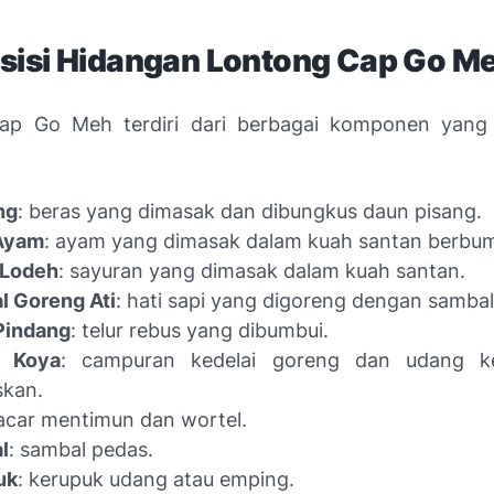
isi Hidangan Lontong Cap Go M
ap Go Meh terdiri dari berbagai komponen yang 
ng
: beras yang dimasak dan dibungkus daun pisang.
Ayam
: ayam yang dimasak dalam kuah santan berbu
 Lodeh
: sayuran yang dimasak dalam kuah santan.
l Goreng Ati
: hati sapi yang digoreng dengan sambal
Pindang
: telur rebus yang dibumbui.
 Koya
: campuran kedelai goreng dan udang k
skan.
 acar mentimun dan wortel.
l
: sambal pedas.
uk
: kerupuk udang atau emping.