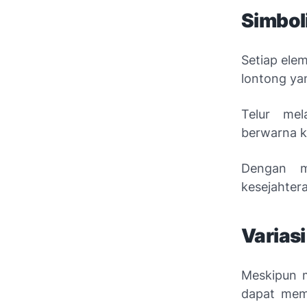
Simbol
Setiap ele
lontong ya
Telur me
berwarna 
Dengan m
kesejahter
Variasi
Meskipun 
dapat memi