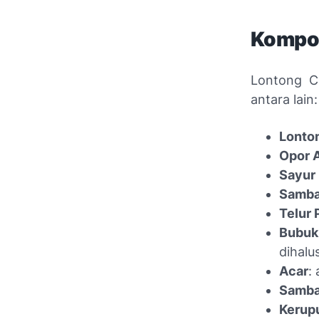
Kompos
Lontong C
antara lain:
Lonto
Opor 
Sayur
Samba
Telur 
Bubuk
dihalu
Acar
:
Samba
Kerup