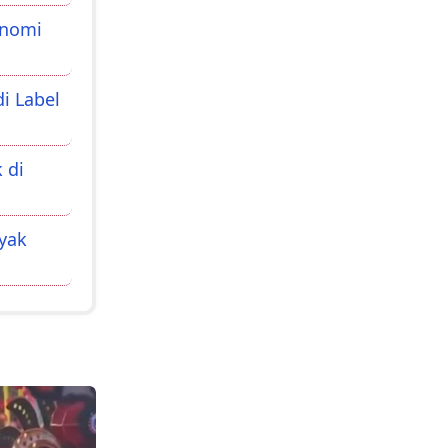
onomi
i Label
 di
ayak