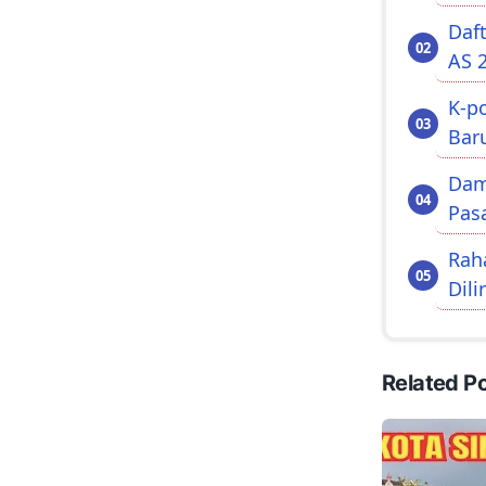
Daf
AS 
K-p
Bar
Dam
Pas
Rah
Dili
Related P