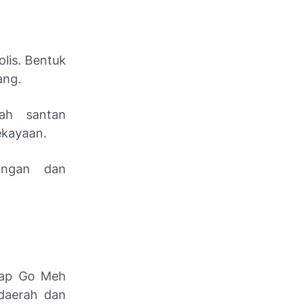
lis. Bentuk
ang.
ah santan
ekayaan.
ungan dan
Cap Go Meh
 daerah dan