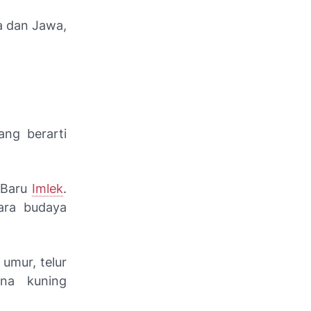
a dan Jawa,
ang berarti
 Baru
Imlek
.
ara budaya
umur, telur
na kuning