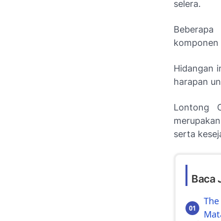
selera.
Beberapa
komponen t
Hidangan i
harapan un
Lontong C
merupakan
serta kese
Baca 
The
Mat