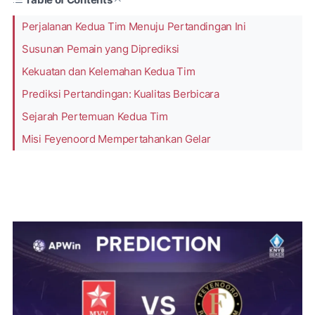
Perjalanan Kedua Tim Menuju Pertandingan Ini
Susunan Pemain yang Diprediksi
Kekuatan dan Kelemahan Kedua Tim
Prediksi Pertandingan: Kualitas Berbicara
Sejarah Pertemuan Kedua Tim
Misi Feyenoord Mempertahankan Gelar