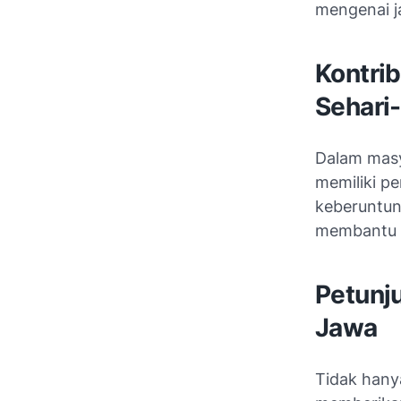
mengenai j
Kontri
Sehari-
Dalam masy
memiliki p
keberuntun
membantu s
Petunj
Jawa
Tidak hany