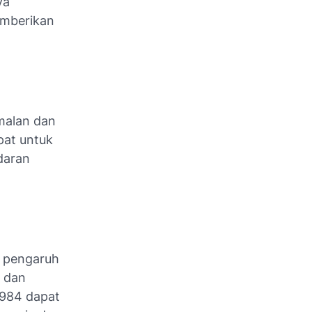
ya
emberikan
malan dan
pat untuk
daran
i pengaruh
 dan
1984 dapat