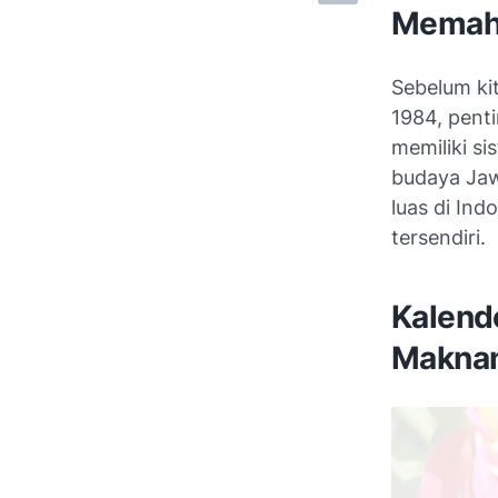
Memaha
Sebelum ki
1984, penti
memiliki s
budaya Jaw
luas di Ind
tersendiri.
Kalende
Makna