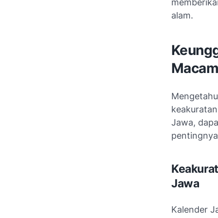
memberika
alam.
Keungg
Macam
Mengetahui
keakuratan
Jawa, dap
pentingnya
Keakurat
Jawa
Kalender J