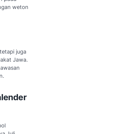
engan weton
tetapi juga
rakat Jawa.
wawasan
n.
alender
bol
a Juli