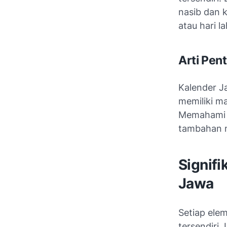
nasib dan 
atau hari l
Arti Pen
Kalender J
memiliki m
Memahami 
tambahan m
Signif
Jawa
Setiap elem
tersendiri