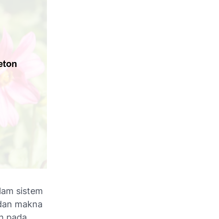
alam sistem
 dan makna
uh pada