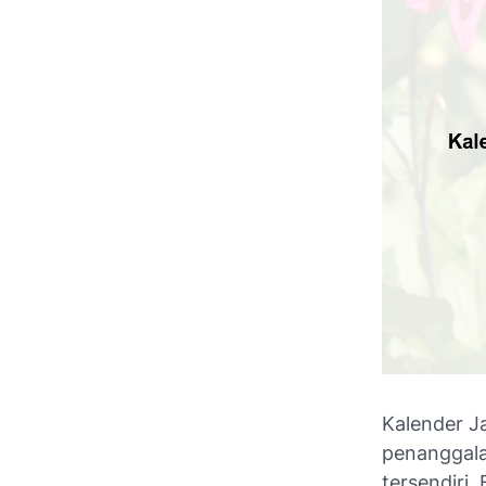
Kalender J
penanggala
tersendiri.