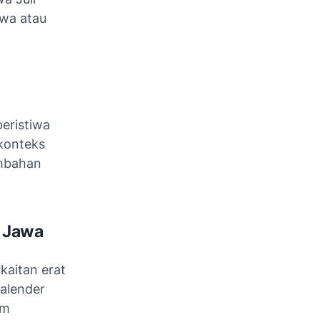
iwa atau
eristiwa
konteks
ambahan
 Jawa
aitan erat
alender
am