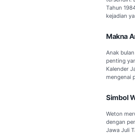
Tahun 1984
kejadian ya
Makna An
Anak bulan
penting ya
Kalender J
mengenai p
Simbol 
Weton meru
dengan pen
Jawa Juli 