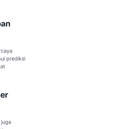
pan
rcaya
ui prediksi
at
er
 juga