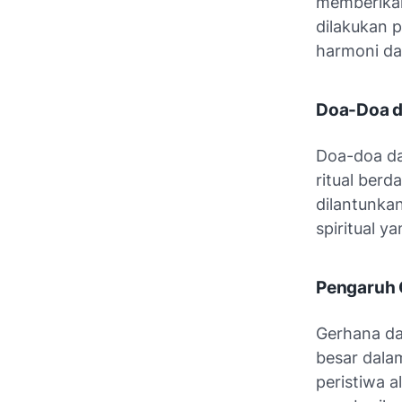
memberikan
dilakukan 
harmoni da
Doa-Doa d
Doa-doa da
ritual ber
dilantunka
spiritual ya
Pengaruh 
Gerhana da
besar dal
peristiwa 