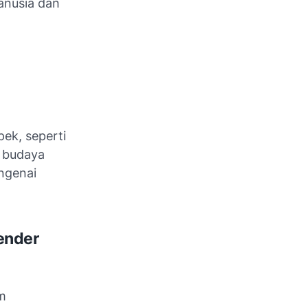
nusia dan
ek, seperti
n budaya
ngenai
ender
am