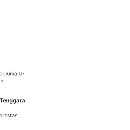
a Dunia U-
a.
 Tenggara
prestasi