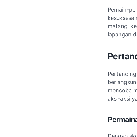
Pemain-pem
kesuksesan
matang, ke
lapangan d
Pertan
Pertanding
berlangsung
mencoba me
aksi-aksi y
Permain
Dengan sko