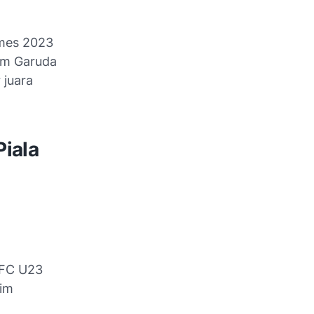
ames 2023
im Garuda
 juara
Piala
AFC U23
im