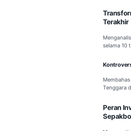
Transfor
Terakhir
Menganalis
selama 10 
Kontrover
Membahas b
Tenggara 
Peran In
Sepakbol