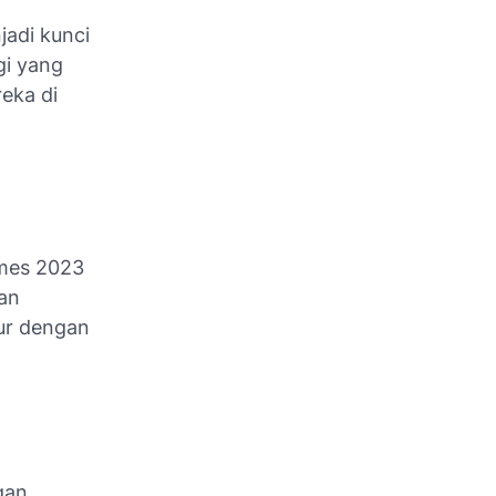
adi kunci
gi yang
eka di
ames 2023
dan
ur dengan
gan