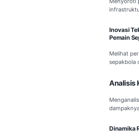
Menyoroti 
infrastrukt
Inovasi T
Pemain Se
Melihat pe
sepakbola 
Analisis
Menganalis
dampaknya
Dinamika R