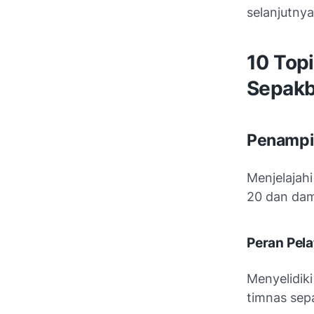
selanjutnya
10 Top
Sepakb
Penampil
Menjelajahi
20 dan dam
Peran Pel
Menyelidik
timnas sep