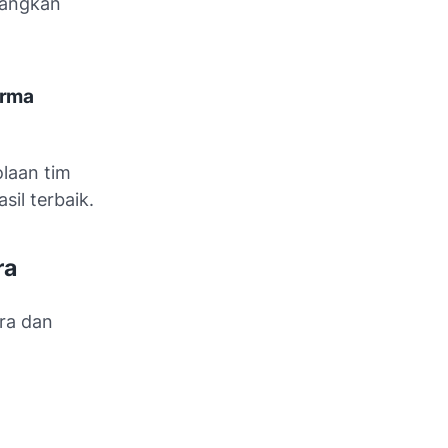
bangkan
orma
laan tim
il terbaik.
ra
ra dan