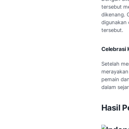
tersebut m
dikenang. G
digunakan 
tersebut.
Celebrasi
Setelah me
merayakan 
pemain dan
dalam seja
Hasil 