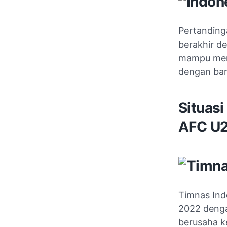
Pertanding
berakhir d
mampu menu
dengan ba
Situasi
AFC U
Timnas Ind
2022 denga
berusaha k