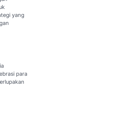
uk
ategi yang
ngan
ia
brasi para
erlupakan